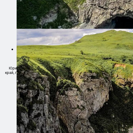
ООО "ХОДИЛЕСОМ" ИНН 2543190118 ОГРН/ОГРНИП
1252500001445
Юридический адрес организации: 690002, Россия, Приморский
край, г.о. Владивостокский, г. Владивосток, пр-кт Острякова, д. 6, кв.
97
Образец договора