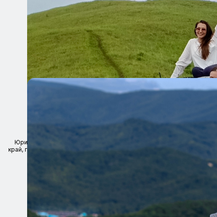
ООО "ХОДИЛЕСОМ" ИНН 2543190118 ОГРН/ОГРНИП
1252500001445
Юридический адрес организации: 690002, Россия, Приморский
край, г.о. Владивостокский, г. Владивосток, пр-кт Острякова, д. 6, кв.
97
Образец договора