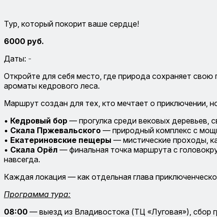
Тур, который покорит ваше сердце!
6000 руб.
Даты:
-
Откройте для себя место, где природа сохраняет свою
ароматы кедрового леса.
Маршрут создан для тех, кто мечтает о приключении, 
•
Кедровый бор
— прогулка среди вековых деревьев, 
•
Скала Пржевальского
— природный комплекс с мощн
•
Екатериновские пещеры
— мистические проходы, ка
•
Скала Орёл
— финальная точка маршрута с головокру
навсегда.
Каждая локация — как отдельная глава приключенческ
Программа тура:
08:00
— выезд из Владивостока (ТЦ «Луговая»), сбор г