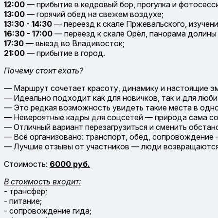
12:00
— прибытие в кедровый бор, прогулка и фотосесси
13:00
— горячий обед на свежем воздухе;
13:30 - 14:30
— переезд к скале Пржевальского, изучени
16:30 - 17:00
— переезд к скале Орёл, панорама долины 
17:30
— выезд во Владивосток;
21:00
— прибытие в город.
Почему стоит ехать?
— Маршрут сочетает красоту, динамику и настоящие э
— Идеально подходит как для новичков, так и для люби
— Это редкая возможность увидеть такие места в одн
— Невероятные кадры для соцсетей — природа сама со
— Отличный вариант перезагрузиться и сменить обстан
— Всё организовано: транспорт, обед, сопровождение 
— Лучшие отзывы от участников — люди возвращаются 
Стоимость:
6000 руб.
В стоимость входит:
- трансфер;
- питание;
- сопровождение гида;