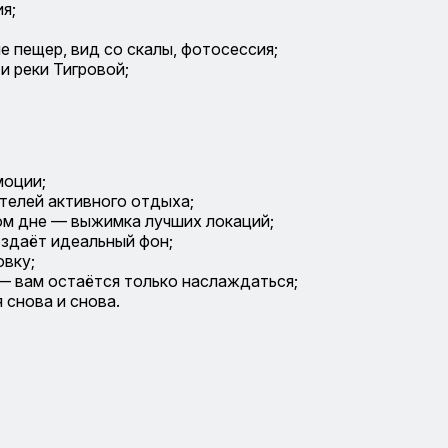
я;
е пещер, вид со скалы, фотосессия;
и реки Тигровой;
моции;
телей активного отдыха;
ом дне — выжимка лучших локаций;
здаёт идеальный фон;
овку;
— вам остаётся только наслаждаться;
снова и снова.