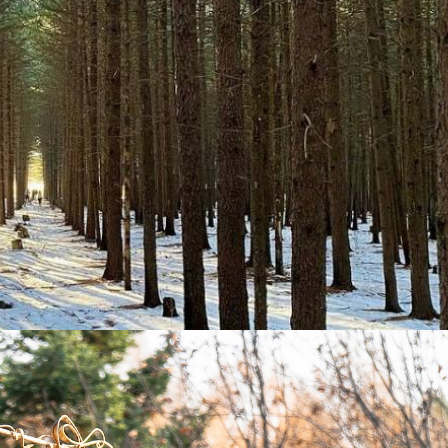
ООО "ХОДИЛЕСОМ" ИНН 2543190118 ОГРН/ОГРНИП 1252500001445
: 690002, Россия, Приморский край, г.о. Владивостокский, г. Владивосток,